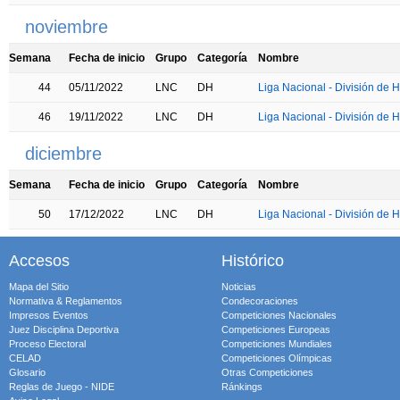
noviembre
Semana
Fecha de inicio
Grupo
Categoría
Nombre
44
05/11/2022
LNC
DH
Liga Nacional - División de H
46
19/11/2022
LNC
DH
Liga Nacional - División de H
diciembre
Semana
Fecha de inicio
Grupo
Categoría
Nombre
50
17/12/2022
LNC
DH
Liga Nacional - División de H
Accesos
Histórico
Mapa del Sitio
Noticias
Normativa & Reglamentos
Condecoraciones
Impresos Eventos
Competiciones Nacionales
Juez Disciplina Deportiva
Competiciones Europeas
Proceso Electoral
Competiciones Mundiales
CELAD
Competiciones Olímpicas
Glosario
Otras Competiciones
Reglas de Juego - NIDE
Ránkings