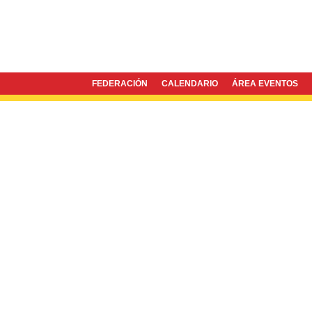
FEDERACIÓN
CALENDARIO
ÁREA EVENTOS
Twitter
Facebook