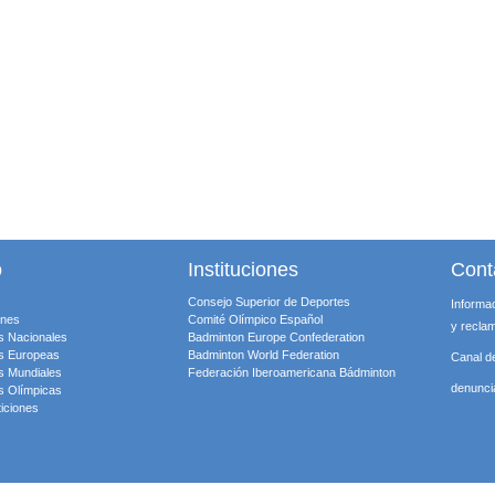
o
Instituciones
Cont
Consejo Superior de Deportes
Informa
ones
Comité Olímpico Español
y recla
s Nacionales
Badminton Europe Confederation
s Europeas
Badminton World Federation
Canal d
s Mundiales
Federación Iberoamericana Bádminton
denunc
s Olímpicas
iciones