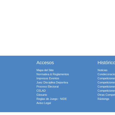
Accesos
Históric
Mapa del Sitio
Noticias
Normativa & Reglamentos
Condecoraci
Impresos Eventos
Competicione
Juez Disciplina Deportiva
Competicione
Proceso Electoral
Competicione
CELAD
Competicione
Glosario
Otras Compet
Reglas de Juego - NIDE
Ránkings
Aviso Legal