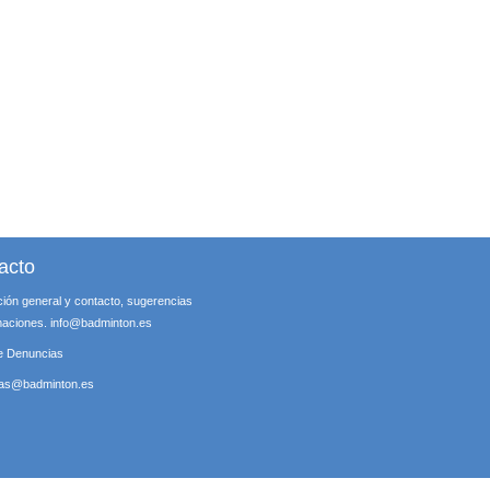
acto
ción general y contacto, sugerencias
maciones.
info@badminton.es
e Denuncias
ias@badminton.es