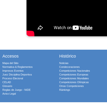
Accesos
Histórico
Mapa del Sitio
Noticias
Normativa & Reglamentos
Condecoraciones
Impresos Eventos
Competiciones Nacionales
Juez Disciplina Deportiva
Competiciones Europeas
Proceso Electoral
Competiciones Mundiales
CELAD
Competiciones Olímpicas
Glosario
Otras Competiciones
Reglas de Juego - NIDE
Ránkings
Aviso Legal