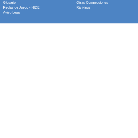
Glosario
Otras Competiciones
Reglas de Juego - NIDE
Ránkings
Aviso Legal