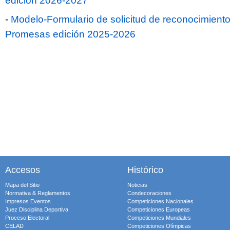
edición 2026-2027
-
Modelo-Formulario de solicitud de reconocimiento
Promesas edición 2025-2026
Accesos
Histórico
Mapa del Sitio
Noticias
Normativa & Reglamentos
Condecoraciones
Impresos Eventos
Competiciones Nacionales
Juez Disciplina Deportiva
Competiciones Europeas
Proceso Electoral
Competiciones Mundiales
CELAD
Competiciones Olímpicas