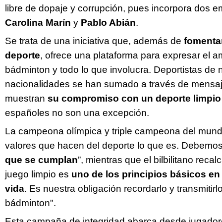
libre de dopaje y corrupción, pues incorpora dos e
Carolina Marín
y
Pablo Abián
.
Se trata de una iniciativa que, además de
fomentar
deporte
, ofrece una plataforma para expresar el am
bádminton y todo lo que involucra. Deportistas de
nacionalidades se han sumado a través de mensaj
muestran
su compromiso con un deporte limpio
españoles no son una excepción.
La campeona olímpica y triple campeona del mund
Twitter
Facebook
valores que hacen del deporte lo que es. Debemo
que se cumplan
”, mientras que el bilbilitano reca
juego limpio es
uno de los principios básicos en 
vida
. Es nuestra obligación recordarlo y transmitirl
bádminton".
Esta campaña de integridad abarca desde jugador