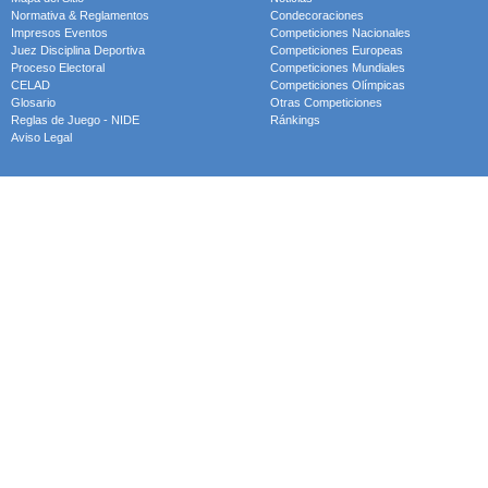
Normativa & Reglamentos
Condecoraciones
Impresos Eventos
Competiciones Nacionales
Juez Disciplina Deportiva
Competiciones Europeas
Proceso Electoral
Competiciones Mundiales
CELAD
Competiciones Olímpicas
Glosario
Otras Competiciones
Reglas de Juego - NIDE
Ránkings
Aviso Legal