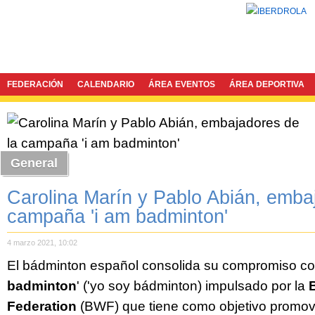
FEDERACIÓN
CALENDARIO
ÁREA EVENTOS
ÁREA DEPORTIVA
General
Carolina Marín y Pablo Abián, emba
campaña 'i am badminton'
4 marzo 2021, 10:02
El bádminton español consolida su compromiso co
badminton
' ('yo soy bádminton) impulsado por la
Federation
(BWF) que tiene como objetivo promove