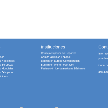
o
Instituciones
Cont
Consejo Superior de Deportes
Informa
ones
Comité Olímpico Español
y recla
s Nacionales
Badminton Europe Confederation
s Europeas
Badminton World Federation
Canal d
s Mundiales
Federación Iberoamericana Bádminton
denunc
s Olímpicas
iciones