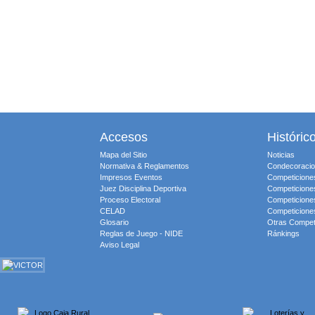
Accesos
Históric
Mapa del Sitio
Noticias
Normativa & Reglamentos
Condecoraci
Impresos Eventos
Competicione
Juez Disciplina Deportiva
Competicione
Proceso Electoral
Competicione
CELAD
Competicione
Glosario
Otras Compet
Reglas de Juego - NIDE
Ránkings
Aviso Legal