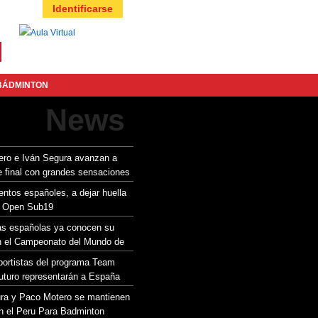
Identificarse
BÁDMINTON
News
ro e Iván Segura avanzan a
e final con grandes sensaciones
u Para Badminton International
entos españoles, a dejar huella
sh Open Sub19
as españolas ya conocen su
n el Campeonato del Mundo de
hi
ortistas del programa Team
turo representarán a España
mpeonato de Europa Sub15
ra y Paco Motero se mantienen
en el Peru Para Badminton