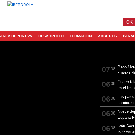
OK
ÁREA DEPORTIVA
DESARROLLO
FORMACIÓN
ÁRBITROS
PARA
Paco Mote
07
08
cuartos d
en el Per
Cuatro tal
06
08
en el Iri
Las parej
06
08
camino e
Nueva Del
Nueve dep
06
08
España Fu
en el Ca
Iván Segu
06
08
invictos 