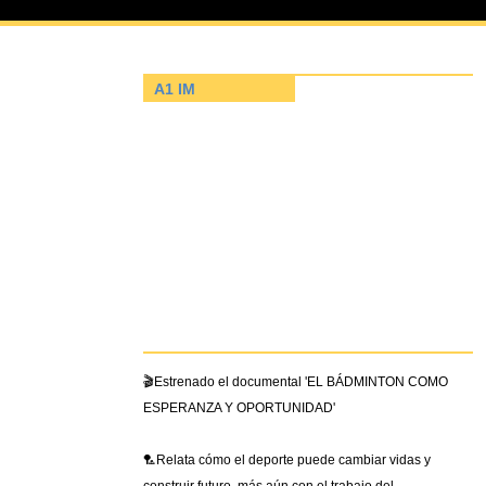
ESP Rn Sénior
(30-2026)
A1 IM
🔥 DESTACADO
🎬Estrenado el documental 'EL BÁDMINTON COMO
ESPERANZA Y OPORTUNIDAD'
🏸Relata cómo el deporte puede cambiar vidas y