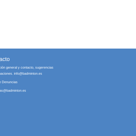
acto
ción general y contacto, sugerencias
maciones.
info@badminton.es
e Denuncias
ias@badminton.es