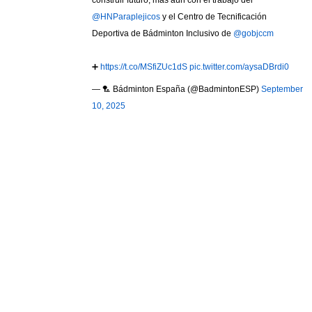
construir futuro, más aún con el trabajo del
@HNParaplejicos
y el Centro de Tecnificación
Deportiva de Bádminton Inclusivo de
@gobjccm
➕
https://t.co/MSfiZUc1dS
pic.twitter.com/aysaDBrdi0
— 🏸 Bádminton España (@BadmintonESP)
September
10, 2025