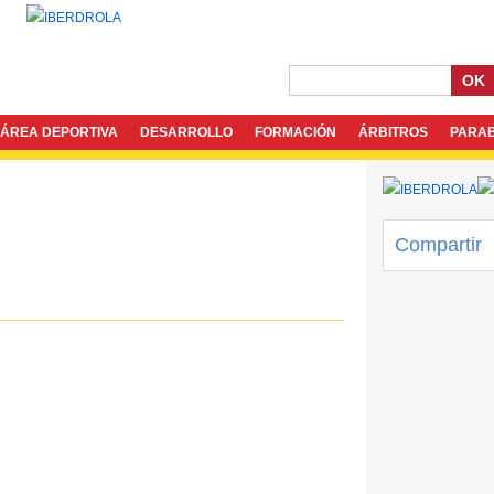
OK
ÁREA DEPORTIVA
DESARROLLO
FORMACIÓN
ÁRBITROS
PARA
Compartir