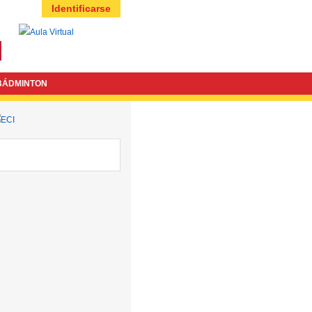
Identificarse
BÁDMINTON