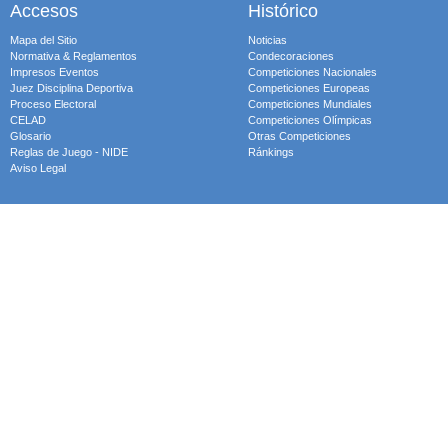
Accesos
Histórico
Mapa del Sitio
Noticias
Normativa & Reglamentos
Condecoraciones
Impresos Eventos
Competiciones Nacionales
Juez Disciplina Deportiva
Competiciones Europeas
Proceso Electoral
Competiciones Mundiales
CELAD
Competiciones Olímpicas
Glosario
Otras Competiciones
Reglas de Juego - NIDE
Ránkings
Aviso Legal