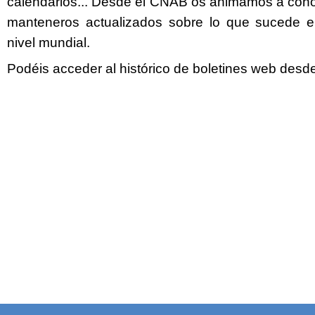
calendarios... Desde el CNAB os animamos a cono
manteneros actualizados sobre lo que sucede en
nivel mundial.
Podéis acceder al histórico de boletines web des
Twitter
Facebook