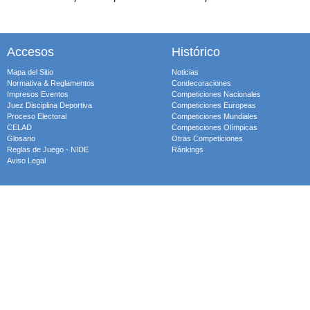
Accesos
Histórico
Mapa del Sitio
Noticias
Normativa & Reglamentos
Condecoraciones
Impresos Eventos
Competiciones Nacionales
Juez Disciplina Deportiva
Competiciones Europeas
Proceso Electoral
Competiciones Mundiales
CELAD
Competiciones Olímpicas
Glosario
Otras Competiciones
Reglas de Juego - NIDE
Ránkings
Aviso Legal