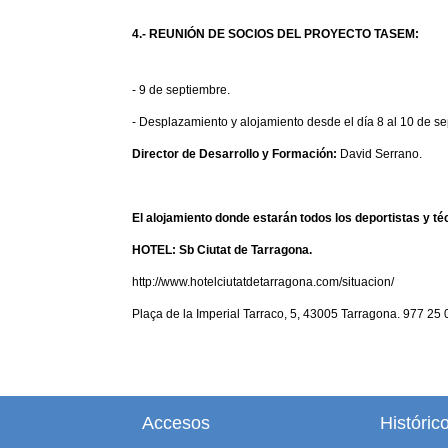
4.- REUNIÓN DE SOCIOS DEL PROYECTO TASEM:
- 9 de septiembre.
- Desplazamiento y alojamiento desde el día 8 al 10 de s
Director de Desarrollo y Formación:
David Serrano.
El alojamiento donde estarán todos los deportistas y téc
HOTEL: Sb Ciutat de Tarragona.
http://www.hotelciutatdetarragona.com/situacion/
Plaça de la Imperial Tarraco, 5, 43005 Tarragona. 977 25
Accesos
Históric