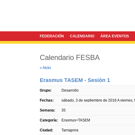
FEDERACIÓN
CALENDARIO
ÁREA EVENTOS
Calendario FESBA
Twitter
Facebook
« Atrás
Erasmus TASEM - Sesión 1
Grupo:
Desarrollo
Fechas:
sábado, 3 de septiembre de 2016
A
viernes,
Semana:
35
Categoría:
Erasmus+TASEM
Ciudad:
Tarragona