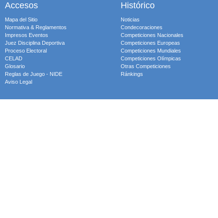
Accesos
Histórico
Mapa del Sitio
Noticias
Normativa & Reglamentos
Condecoraciones
Impresos Eventos
Competiciones Nacionales
Juez Disciplina Deportiva
Competiciones Europeas
Proceso Electoral
Competiciones Mundiales
CELAD
Competiciones Olímpicas
Glosario
Otras Competiciones
Reglas de Juego - NIDE
Ránkings
Aviso Legal