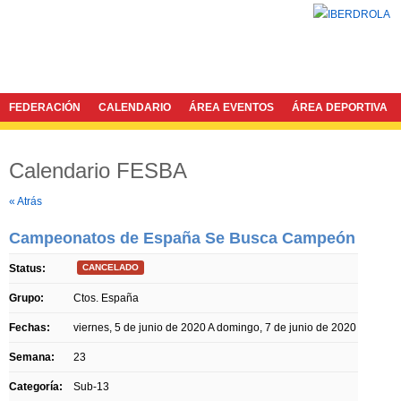
FEDERACIÓN
CALENDARIO
ÁREA EVENTOS
ÁREA DEPORTIVA
Calendario FESBA
Twitter
Facebook
« Atrás
Campeonatos de España Se Busca Campeón
Status:
CANCELADO
Grupo:
Ctos. España
Fechas:
viernes, 5 de junio de 2020
A
domingo, 7 de junio de 2020
Semana:
23
Categoría:
Sub-13