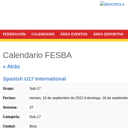
FEDERACIÓN
CALENDARIO
ÁREA EVENTOS
ÁREA DEPORTIVA
Calendario FESBA
Twitter
Facebook
« Atrás
Spanish U17 International
Grupo:
Sub-17
Fechas:
viernes, 16 de septiembre de 2022
A
domingo, 18 de septiembr
Semana:
37
Categoría:
Sub-17
Ciudad:
Ibiza