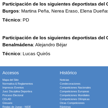
Participación de los siguientes deportistas de
Burgos
: Martina Peña, Nerea Eraso, Elena Dueña
Técnico
: PD
Participación de los siguientes deportistas de
Benalmádena
: Alejandro Béjar
Técnico
: Lucas Quirós
Accesos
Histórico
Mapa del Sitio
Noticias
Normativa & Reglamentos
Condecoraciones
Impresos Eventos
Competiciones Nacionales
Juez Disciplina Deportiva
Competiciones Europeas
Proceso Electoral
Competiciones Mundiales
CELAD
Competiciones Olímpicas
Glosario
Otras Competiciones
Reglas de Juego - NIDE
Ránkings