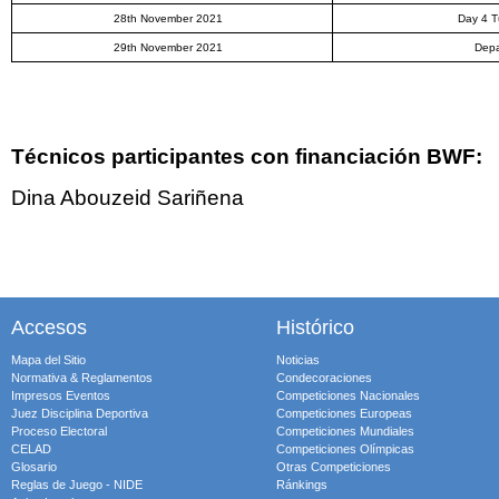
28
th
November 2021
Day 4 T
29
th
November 2021
Depa
Técnicos participantes con financiación BWF:
Dina Abouzeid Sariñena
Accesos
Histórico
Mapa del Sitio
Noticias
Normativa & Reglamentos
Condecoraciones
Impresos Eventos
Competiciones Nacionales
Juez Disciplina Deportiva
Competiciones Europeas
Proceso Electoral
Competiciones Mundiales
CELAD
Competiciones Olímpicas
Glosario
Otras Competiciones
Reglas de Juego - NIDE
Ránkings