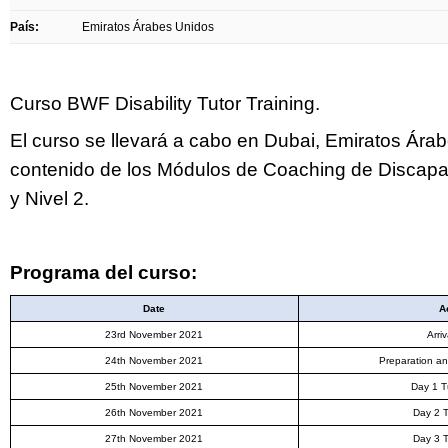
País:
Emiratos Árabes Unidos
Curso BWF Disability Tutor Training.
El curso se llevará a cabo en Dubai, Emiratos Árab
contenido de los Módulos de Coaching de Discap
y Nivel 2.
Programa del curso:
Date
A
23
rd
November 2021
Arri
24
th
November 2021
Preparation a
25
th
November 2021
Day 1 T
26
th
November 2021
Day 2 T
27
th
November 2021
Day 3 T