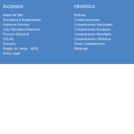
Accesos
Histórico
Mapa del Sitio
Noticias
Normativa & Reglamentos
Condecoraciones
Impresos Eventos
Competiciones Nacionales
Juez Disciplina Deportiva
Competiciones Europeas
Proceso Electoral
Competiciones Mundiales
CELAD
Competiciones Olímpicas
Glosario
Otras Competiciones
Reglas de Juego - NIDE
Ránkings
Aviso Legal