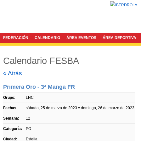
FEDERACIÓN
CALENDARIO
ÁREA EVENTOS
ÁREA DEPORTIVA
Calendario FESBA
Twitter
Facebook
« Atrás
Primera Oro - 3ª Manga FR
Grupo:
LNC
Fechas:
sábado, 25 de marzo de 2023
A
domingo, 26 de marzo de 2023
Semana:
12
Categoría:
PO
Ciudad:
Estella