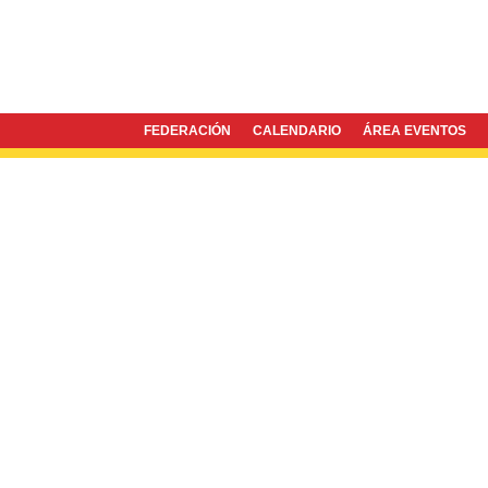
FEDERACIÓN
CALENDARIO
ÁREA EVENTOS
Twitter
Facebook