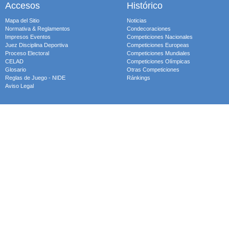
Accesos
Histórico
Mapa del Sitio
Noticias
Normativa & Reglamentos
Condecoraciones
Impresos Eventos
Competiciones Nacionales
Juez Disciplina Deportiva
Competiciones Europeas
Proceso Electoral
Competiciones Mundiales
CELAD
Competiciones Olímpicas
Glosario
Otras Competiciones
Reglas de Juego - NIDE
Ránkings
Aviso Legal