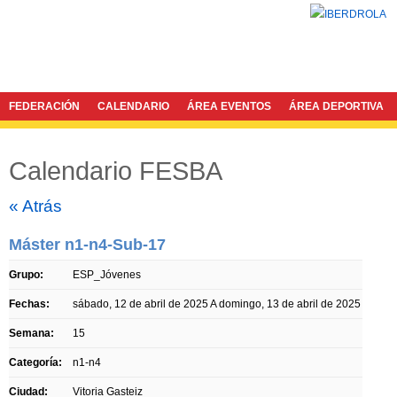
FEDERACIÓN
CALENDARIO
ÁREA EVENTOS
ÁREA DEPORTIVA
Calendario FESBA
Twitter
Facebook
« Atrás
Máster n1-n4-Sub-17
Grupo:
ESP_Jóvenes
Fechas:
sábado, 12 de abril de 2025
A
domingo, 13 de abril de 2025
Semana:
15
Categoría:
n1-n4
Ciudad:
Vitoria Gasteiz