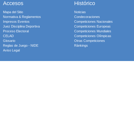
Accesos
Histórico
Mapa del Sitio
Noticias
Normativa & Reglamentos
Condecoraciones
Impresos Eventos
Competiciones Nacionales
Juez Disciplina Deportiva
Competiciones Europeas
Proceso Electoral
Competiciones Mundiales
CELAD
Competiciones Olímpicas
Glosario
Otras Competiciones
Reglas de Juego - NIDE
Ránkings
Aviso Legal