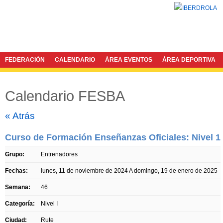
FEDERACIÓN
CALENDARIO
ÁREA EVENTOS
ÁREA DEPORTIVA
Calendario FESBA
Twitter
Facebook
« Atrás
Curso de Formación Enseñanzas Oficiales: Nivel 1
Grupo:
Entrenadores
Fechas:
lunes, 11 de noviembre de 2024
A
domingo, 19 de enero de 2025
Semana:
46
Categoría:
Nivel I
Ciudad:
Rute