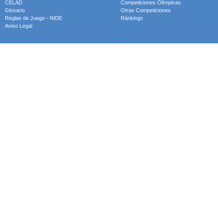
CELAD
Competiciones Olímpicas
Glosario
Otras Competiciones
Reglas de Juego - NIDE
Ránkings
Aviso Legal