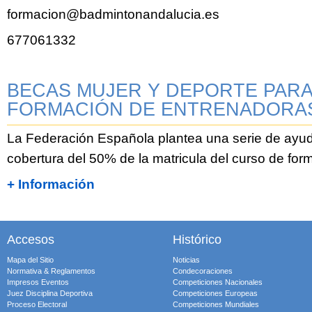
formacion@badmintonandalucia.es
677061332
BECAS MUJER Y DEPORTE PARA
FORMACIÓN DE ENTRENADORA
La Federación Española plantea una serie de ayuda
cobertura del 50% de la matricula del curso de form
+ Información
Accesos
Histórico
Mapa del Sitio
Noticias
Normativa & Reglamentos
Condecoraciones
Impresos Eventos
Competiciones Nacionales
Juez Disciplina Deportiva
Competiciones Europeas
Proceso Electoral
Competiciones Mundiales