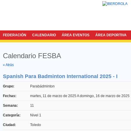
FEDERACIÓN
CALENDARIO
ÁREA EVENTOS
ÁREA DEPORTIVA
Calendario FESBA
Twitter
Facebook
« Atrás
Spanish Para Badminton International 2025 - I
Grupo:
Parabádminton
Fechas:
martes, 11 de marzo de 2025
A
domingo, 16 de marzo de 2025
Semana:
11
Categoría:
Nivel 1
Ciudad:
Toledo