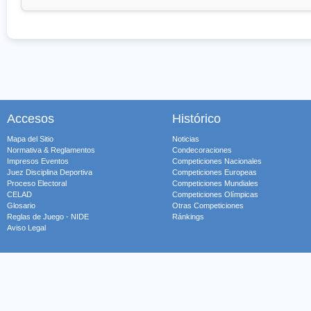
Accesos
Histórico
Mapa del Sitio
Noticias
Normativa & Reglamentos
Condecoraciones
Impresos Eventos
Competiciones Nacionales
Juez Disciplina Deportiva
Competiciones Europeas
Proceso Electoral
Competiciones Mundiales
CELAD
Competiciones Olímpicas
Glosario
Otras Competiciones
Reglas de Juego - NIDE
Ránkings
Aviso Legal