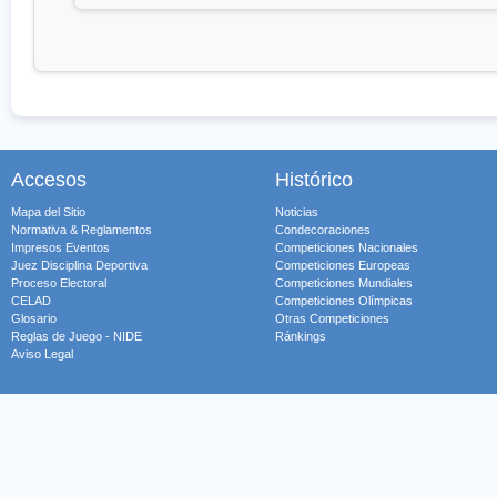
Accesos
Histórico
Mapa del Sitio
Noticias
Normativa & Reglamentos
Condecoraciones
Impresos Eventos
Competiciones Nacionales
Juez Disciplina Deportiva
Competiciones Europeas
Proceso Electoral
Competiciones Mundiales
CELAD
Competiciones Olímpicas
Glosario
Otras Competiciones
Reglas de Juego - NIDE
Ránkings
Aviso Legal