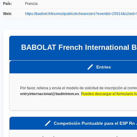
País:
Francia
Web:
https://badnet.fr/tournoi/public/echeanciers?eventid=25914&s2eid
BABOLAT French International B
Entries
Por favor, rellena y envía el modelo de solicitud de inscripción al corre
entryinternacional@badminton.es
.
Puedes descargar el formulario h
Competición Puntuable para el ESP Rn