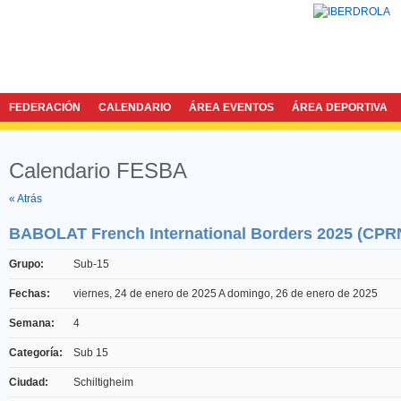
FEDERACIÓN
CALENDARIO
ÁREA EVENTOS
ÁREA DEPORTIVA
Calendario FESBA
Twitter
Facebook
« Atrás
BABOLAT French International Borders 2025 (CPR
Grupo:
Sub-15
Fechas:
viernes, 24 de enero de 2025
A
domingo, 26 de enero de 2025
Semana:
4
Categoría:
Sub 15
Ciudad:
Schiltigheim