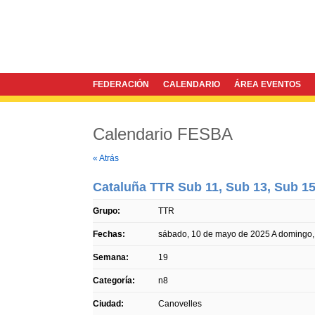
FEDERACIÓN
CALENDARIO
ÁREA EVENTOS
Calendario FESBA
Twitter
Facebook
« Atrás
Cataluña TTR Sub 11, Sub 13, Sub 15
Grupo:
TTR
Fechas:
sábado, 10 de mayo de 2025
A
domingo,
Semana:
19
Categoría:
n8
Ciudad:
Canovelles