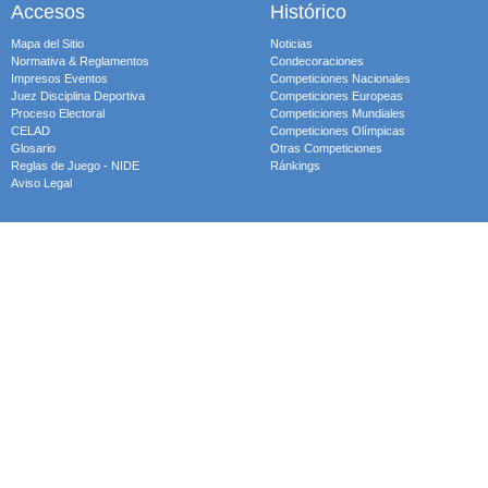
Accesos
Histórico
Mapa del Sitio
Noticias
Normativa & Reglamentos
Condecoraciones
Impresos Eventos
Competiciones Nacionales
Juez Disciplina Deportiva
Competiciones Europeas
Proceso Electoral
Competiciones Mundiales
CELAD
Competiciones Olímpicas
Glosario
Otras Competiciones
Reglas de Juego - NIDE
Ránkings
Aviso Legal