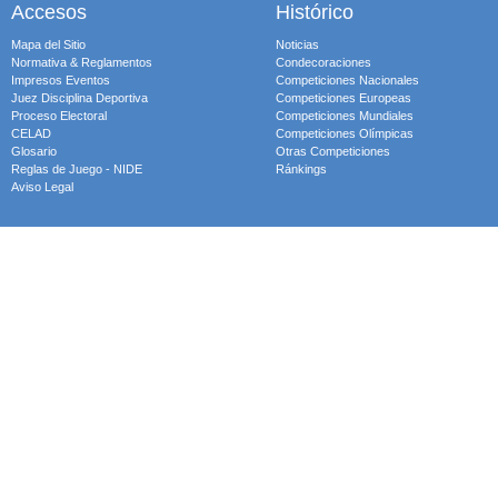
Accesos
Histórico
Mapa del Sitio
Noticias
Normativa & Reglamentos
Condecoraciones
Impresos Eventos
Competiciones Nacionales
Juez Disciplina Deportiva
Competiciones Europeas
Proceso Electoral
Competiciones Mundiales
CELAD
Competiciones Olímpicas
Glosario
Otras Competiciones
Reglas de Juego - NIDE
Ránkings
Aviso Legal