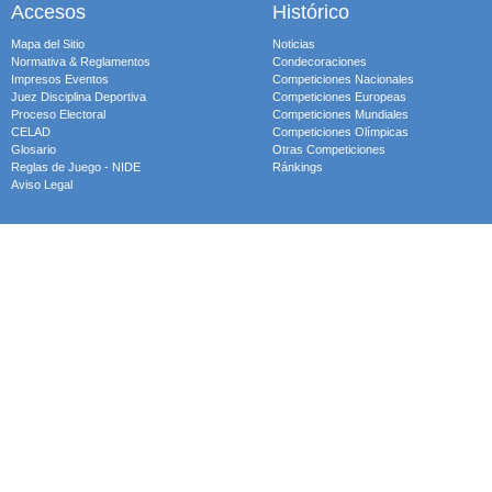
Accesos
Histórico
Mapa del Sitio
Noticias
Normativa & Reglamentos
Condecoraciones
Impresos Eventos
Competiciones Nacionales
Juez Disciplina Deportiva
Competiciones Europeas
Proceso Electoral
Competiciones Mundiales
CELAD
Competiciones Olímpicas
Glosario
Otras Competiciones
Reglas de Juego - NIDE
Ránkings
Aviso Legal