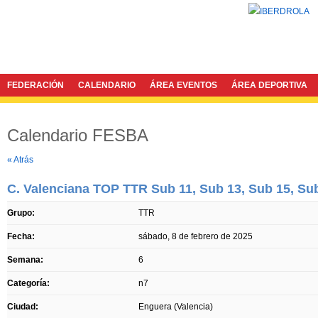
FEDERACIÓN
CALENDARIO
ÁREA EVENTOS
ÁREA DEPORTIVA
Calendario FESBA
Twitter
Facebook
« Atrás
C. Valenciana TOP TTR Sub 11, Sub 13, Sub 15, Su
Grupo:
TTR
Fecha:
sábado, 8 de febrero de 2025
Semana:
6
Categoría:
n7
Ciudad:
Enguera (Valencia)