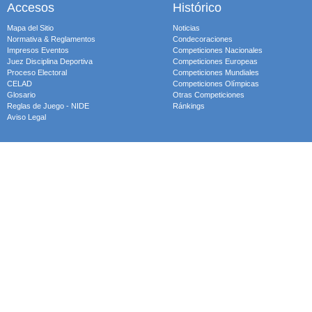
Accesos
Histórico
Mapa del Sitio
Noticias
Normativa & Reglamentos
Condecoraciones
Impresos Eventos
Competiciones Nacionales
Juez Disciplina Deportiva
Competiciones Europeas
Proceso Electoral
Competiciones Mundiales
CELAD
Competiciones Olímpicas
Glosario
Otras Competiciones
Reglas de Juego - NIDE
Ránkings
Aviso Legal