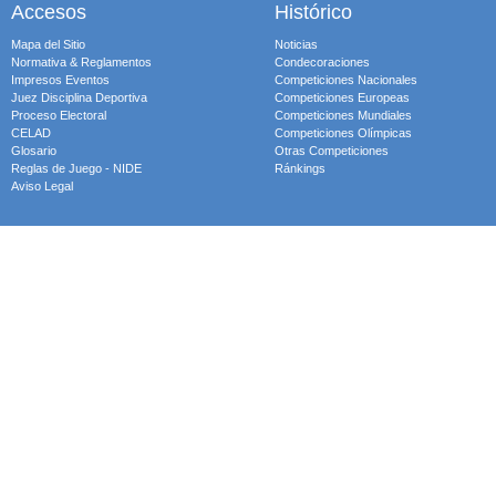
Accesos
Histórico
Mapa del Sitio
Noticias
Normativa & Reglamentos
Condecoraciones
Impresos Eventos
Competiciones Nacionales
Juez Disciplina Deportiva
Competiciones Europeas
Proceso Electoral
Competiciones Mundiales
CELAD
Competiciones Olímpicas
Glosario
Otras Competiciones
Reglas de Juego - NIDE
Ránkings
Aviso Legal