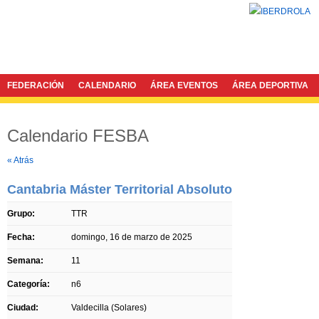
FEDERACIÓN
CALENDARIO
ÁREA EVENTOS
ÁREA DEPORTIVA
Calendario FESBA
Twitter
Facebook
« Atrás
Cantabria Máster Territorial Absoluto
Grupo:
TTR
Fecha:
domingo, 16 de marzo de 2025
Semana:
11
Categoría:
n6
Ciudad:
Valdecilla (Solares)