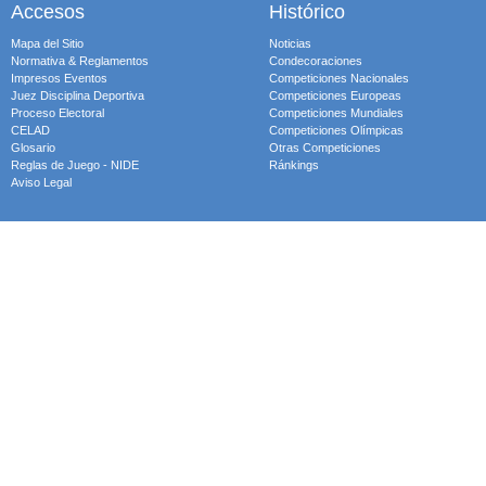
Accesos
Histórico
Mapa del Sitio
Noticias
Normativa & Reglamentos
Condecoraciones
Impresos Eventos
Competiciones Nacionales
Juez Disciplina Deportiva
Competiciones Europeas
Proceso Electoral
Competiciones Mundiales
CELAD
Competiciones Olímpicas
Glosario
Otras Competiciones
Reglas de Juego - NIDE
Ránkings
Aviso Legal