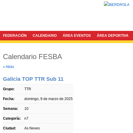
FEDERACIÓN
CALENDARIO
ÁREA EVENTOS
ÁREA DEPORTIVA
Calendario FESBA
Twitter
Facebook
« Atrás
Galicia TOP TTR Sub 11
Grupo:
TTR
Fecha:
domingo, 9 de marzo de 2025
Semana:
10
Categoría:
n7
Ciudad:
As Neves