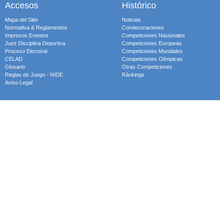
Accesos
Histórico
Mapa del Sitio
Noticias
Normativa & Reglamentos
Condecoraciones
Impresos Eventos
Competiciones Nacionales
Juez Disciplina Deportiva
Competiciones Europeas
Proceso Electoral
Competiciones Mundiales
CELAD
Competiciones Olímpicas
Glosario
Otras Competiciones
Reglas de Juego - NIDE
Ránkings
Aviso Legal