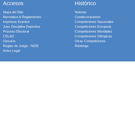
Accesos
Histórico
Mapa del Sitio
Noticias
Normativa & Reglamentos
Condecoraciones
Impresos Eventos
Competiciones Nacionales
Juez Disciplina Deportiva
Competiciones Europeas
Proceso Electoral
Competiciones Mundiales
CELAD
Competiciones Olímpicas
Glosario
Otras Competiciones
Reglas de Juego - NIDE
Ránkings
Aviso Legal