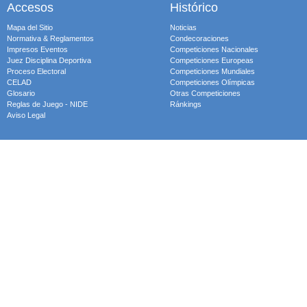
Accesos
Histórico
Mapa del Sitio
Noticias
Normativa & Reglamentos
Condecoraciones
Impresos Eventos
Competiciones Nacionales
Juez Disciplina Deportiva
Competiciones Europeas
Proceso Electoral
Competiciones Mundiales
CELAD
Competiciones Olímpicas
Glosario
Otras Competiciones
Reglas de Juego - NIDE
Ránkings
Aviso Legal