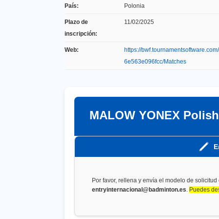
País:
Polonia
Plazo de
11/02/2025
inscripción:
Web:
https://bwf.tournamentsoftware.co
6e563e096fcc/Matches
MALOW YONEX Polish U
E
Por favor, rellena y envía el modelo de solicitud
entryinternacional@badminton.es
.
Puedes des