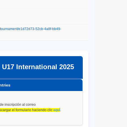
m/tournament/e1d72d73-52cb-4a8f-bb49-
17 International 2025
ntries
 de inscripción al correo
cargar el formulario haciendo clic
aquí
.