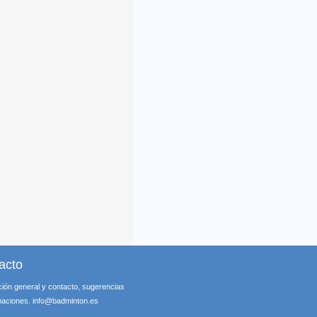
acto
ción general y contacto, sugerencias
maciones.
info@badminton.es