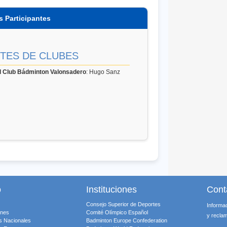
s Participantes
NTES DE CLUBES
del Club Bádminton Valonsadero
: Hugo Sanz
o
Instituciones
Cont
Consejo Superior de Deportes
Informa
ones
Comité Olímpico Español
y recla
s Nacionales
Badminton Europe Confederation