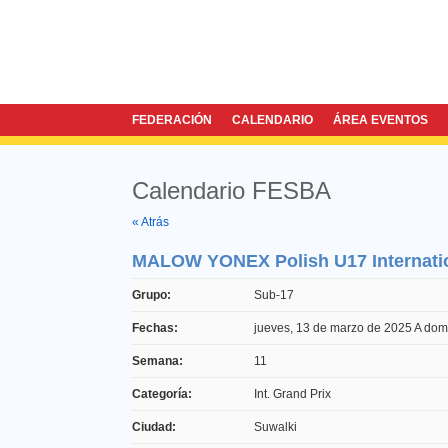
FEDERACIÓN
CALENDARIO
ÁREA EVENTOS
Calendario FESBA
Twitter
Facebook
« Atrás
MALOW YONEX Polish U17 Internati
Grupo:
Sub-17
Fechas:
jueves, 13 de marzo de 2025
A
dom
Semana:
11
Categoría:
Int. Grand Prix
Ciudad:
Suwalki