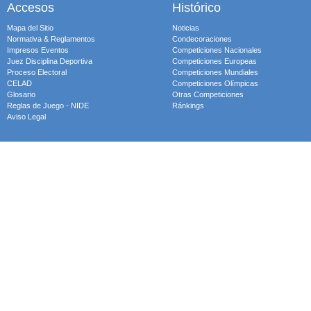
Accesos
Histórico
Mapa del Sitio
Noticias
Normativa & Reglamentos
Condecoraciones
Impresos Eventos
Competiciones Nacionales
Juez Disciplina Deportiva
Competiciones Europeas
Proceso Electoral
Competiciones Mundiales
CELAD
Competiciones Olímpicas
Glosario
Otras Competiciones
Reglas de Juego - NIDE
Ránkings
Aviso Legal