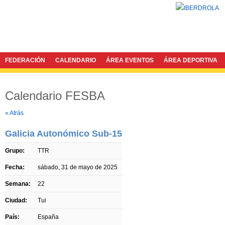
FEDERACIÓN
CALENDARIO
ÁREA EVENTOS
ÁREA DEPORTIVA
Calendario FESBA
Twitter
Facebook
« Atrás
Galicia Autonómico Sub-15
Grupo:
TTR
Fecha:
sábado, 31 de mayo de 2025
Semana:
22
Ciudad:
Tui
País:
España