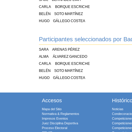
CARLA BORQUE ESCRICHE
BELÉN SOTO MARTÍNEZ
HUGO GÁLLEGO COSTEA
Participantes seleccionados por B
SARA ARENAS PÉREZ
ALMA ÁLVAREZ GANCEDO
CARLA BORQUE ESCRICHE
BELÉN SOTO MARTÍNEZ
HUGO GÁLLEGO COSTEA
Accesos
Históric
Mapa del Sitio
Noticias
Normativa & Reglamentos
Condecoraci
Impresos Eventos
Competicione
Juez Disciplina Deportiva
Competicione
Proceso Electoral
Competicione