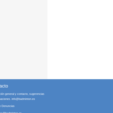
acto
ción general y contacto, sugerencias
maciones.
info@badminton.es
e Denuncias