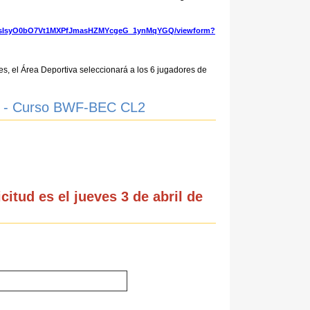
fs5sIsyO0bO7Vt1MXPfJmasHZMYcgeG_1ynMqYGQ/viewform?
es, el Área Deportiva seleccionará a los 6 jugadores de
res - Curso BWF-BEC CL2
icitud es el jueves 3 de abril de