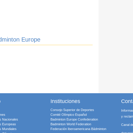
adminton Europe
o
Instituciones
Cont
Consejo Superior de Deportes
Informa
ones
Comité Olímpico Español
y recla
s Nacionales
Badminton Europe Confederation
s Europeas
Badminton World Federation
Canal d
s Mundiales
Federación Iberoamericana Bádminton