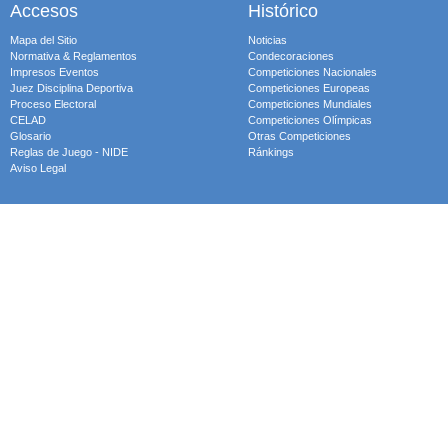
Accesos
Histórico
Mapa del Sitio
Noticias
Normativa & Reglamentos
Condecoraciones
Impresos Eventos
Competiciones Nacionales
Juez Disciplina Deportiva
Competiciones Europeas
Proceso Electoral
Competiciones Mundiales
CELAD
Competiciones Olímpicas
Glosario
Otras Competiciones
Reglas de Juego - NIDE
Ránkings
Aviso Legal