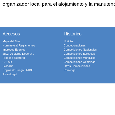
organizador local para el alojamiento y la manuten
Accesos
Histórico
Mapa del Sitio
Noticias
Normativa & Reglamentos
Condecoraciones
Impresos Eventos
Competiciones Nacionales
Juez Disciplina Deportiva
Competiciones Europeas
Proceso Electoral
Competiciones Mundiales
CELAD
Competiciones Olímpicas
Glosario
Otras Competiciones
Reglas de Juego - NIDE
Ránkings
Aviso Legal