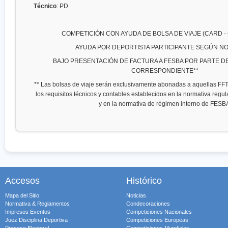
Técnico
: PD
COMPETICIÓN CON AYUDA DE BOLSA DE VIAJE (CARD - 
AYUDA POR DEPORTISTA PARTICIPANTE SEGÚN N
BAJO PRESENTACIÓN DE FACTURA A FESBA POR PARTE DE 
CORRESPONDIENTE**
** Las bolsas de viaje serán exclusivamente abonadas a aquellas F
los requisitos técnicos y contables establecidos en la normativa regu
y en la normativa de régimen interno de FESB
Accesos
Histórico
Mapa del Sitio
Noticias
Normativa & Reglamentos
Condecoraciones
Impresos Eventos
Competiciones Nacionales
Juez Disciplina Deportiva
Competiciones Europeas