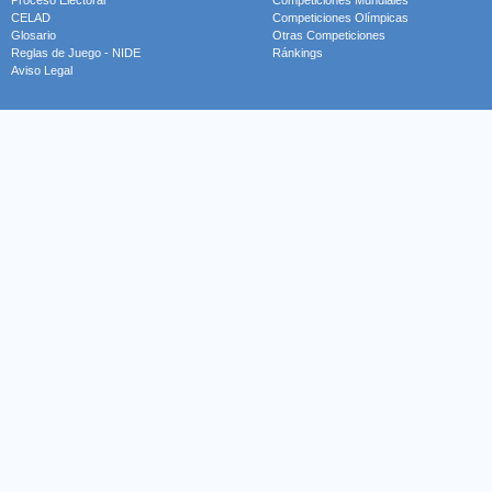
Proceso Electoral
Competiciones Mundiales
CELAD
Competiciones Olímpicas
Glosario
Otras Competiciones
Reglas de Juego - NIDE
Ránkings
Aviso Legal