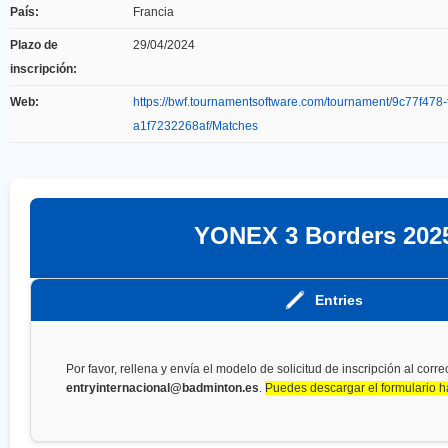
País:
Francia
Plazo de
29/04/2024
inscripción:
Web:
https://bwf.tournamentsoftware.com/tournament/9c77f478
a1f7232268af/Matches
YONEX 3 Borders 202
Entries
Por favor, rellena y envía el modelo de solicitud de inscripción al corre
entryinternacional@badminton.es
.
Puedes descargar el formulario h