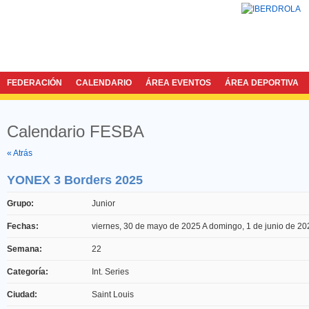
FEDERACIÓN
CALENDARIO
ÁREA EVENTOS
ÁREA DEPORTIVA
Calendario FESBA
Twitter
Facebook
« Atrás
YONEX 3 Borders 2025
Grupo:
Junior
Fechas:
viernes, 30 de mayo de 2025
A
domingo, 1 de junio de 20
Semana:
22
Categoría:
Int. Series
Ciudad:
Saint Louis