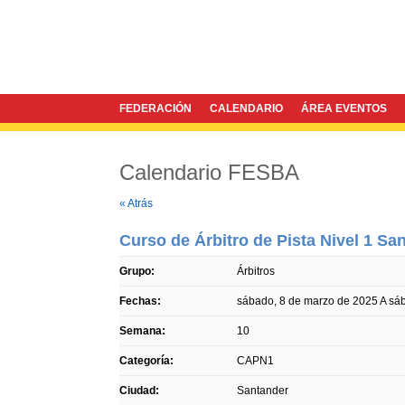
FEDERACIÓN
CALENDARIO
ÁREA EVENTOS
Calendario FESBA
Twitter
Facebook
« Atrás
Curso de Árbitro de Pista Nivel 1 Sa
Grupo:
Árbitros
Fechas:
sábado, 8 de marzo de 2025
A
sá
Semana:
10
Categoría:
CAPN1
Ciudad:
Santander