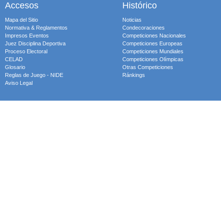
Accesos
Histórico
Mapa del Sitio
Noticias
Normativa & Reglamentos
Condecoraciones
Impresos Eventos
Competiciones Nacionales
Juez Disciplina Deportiva
Competiciones Europeas
Proceso Electoral
Competiciones Mundiales
CELAD
Competiciones Olímpicas
Glosario
Otras Competiciones
Reglas de Juego - NIDE
Ránkings
Aviso Legal