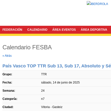
FEDERACIÓN
CALENDARIO
ÁREA EVENTOS
ÁREA DEPORTIVA
Calendario FESBA
Twitter
Facebook
« Atrás
País Vasco TOP TTR Sub 13, Sub 17, Absoluto y Sén
Grupo:
TTR
Fecha:
sábado, 14 de junio de 2025
Semana:
24
Categoría:
n7
Ciudad:
Vitoria - Gasteiz