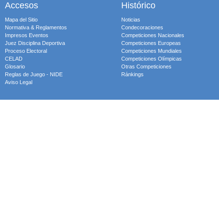
Accesos
Histórico
Mapa del Sitio
Noticias
Normativa & Reglamentos
Condecoraciones
Impresos Eventos
Competiciones Nacionales
Juez Disciplina Deportiva
Competiciones Europeas
Proceso Electoral
Competiciones Mundiales
CELAD
Competiciones Olímpicas
Glosario
Otras Competiciones
Reglas de Juego - NIDE
Ránkings
Aviso Legal