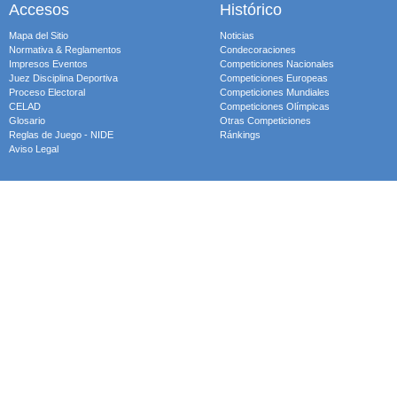
Accesos
Histórico
Mapa del Sitio
Noticias
Normativa & Reglamentos
Condecoraciones
Impresos Eventos
Competiciones Nacionales
Juez Disciplina Deportiva
Competiciones Europeas
Proceso Electoral
Competiciones Mundiales
CELAD
Competiciones Olímpicas
Glosario
Otras Competiciones
Reglas de Juego - NIDE
Ránkings
Aviso Legal