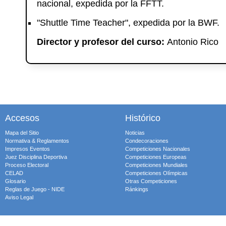
nacional, expedida por la FFTT.
"Shuttle Time Teacher", expedida por la BWF.
Director y profesor del curso:
Antonio Rico
Accesos
Histórico
Mapa del Sitio
Noticias
Normativa & Reglamentos
Condecoraciones
Impresos Eventos
Competiciones Nacionales
Juez Disciplina Deportiva
Competiciones Europeas
Proceso Electoral
Competiciones Mundiales
CELAD
Competiciones Olímpicas
Glosario
Otras Competiciones
Reglas de Juego - NIDE
Ránkings
Aviso Legal