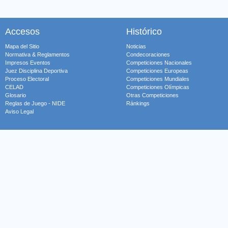
Accesos
Histórico
Mapa del Sitio
Noticias
Normativa & Reglamentos
Condecoraciones
Impresos Eventos
Competiciones Nacionales
Juez Disciplina Deportiva
Competiciones Europeas
Proceso Electoral
Competiciones Mundiales
CELAD
Competiciones Olímpicas
Glosario
Otras Competiciones
Reglas de Juego - NIDE
Ránkings
Aviso Legal