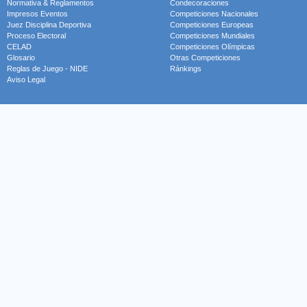
Normativa & Reglamentos
Condecoraciones
Impresos Eventos
Competiciones Nacionales
Juez Disciplina Deportiva
Competiciones Europeas
Proceso Electoral
Competiciones Mundiales
CELAD
Competiciones Olímpicas
Glosario
Otras Competiciones
Reglas de Juego - NIDE
Ránkings
Aviso Legal