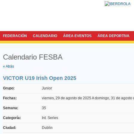
FEDERACIÓN
CALENDARIO
ÁREA EVENTOS
ÁREA DEPORTIVA
Calendario FESBA
Twitter
Facebook
« Atrás
VICTOR U19 Irish Open 2025
Grupo:
Junior
Fechas:
viernes, 29 de agosto de 2025
A
domingo, 31 de agosto
Semana:
35
Categoría:
Int. Series
Ciudad:
Dublin