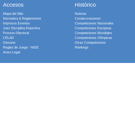
Accesos
Histórico
Mapa del Sitio
Noticias
Normativa & Reglamentos
Condecoraciones
Impresos Eventos
Competiciones Nacionales
Juez Disciplina Deportiva
Competiciones Europeas
Proceso Electoral
Competiciones Mundiales
CELAD
Competiciones Olímpicas
Glosario
Otras Competiciones
Reglas de Juego - NIDE
Ránkings
Aviso Legal