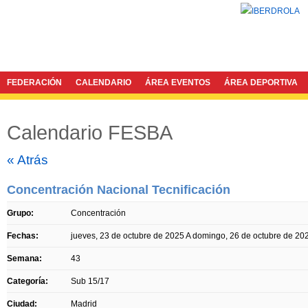
FEDERACIÓN
CALENDARIO
ÁREA EVENTOS
ÁREA DEPORTIVA
Calendario FESBA
Twitter
Facebook
« Atrás
Concentración Nacional Tecnificación
Grupo:
Concentración
Fechas:
jueves, 23 de octubre de 2025
A
domingo, 26 de octubre de 20
Semana:
43
Categoría:
Sub 15/17
Ciudad:
Madrid