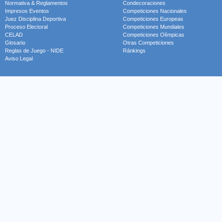
Normativa & Reglamentos
Condecoraciones
Impresos Eventos
Competiciones Nacionales
Juez Disciplina Deportiva
Competiciones Europeas
Proceso Electoral
Competiciones Mundiales
CELAD
Competiciones Olímpicas
Glosario
Otras Competiciones
Reglas de Juego - NIDE
Ránkings
Aviso Legal