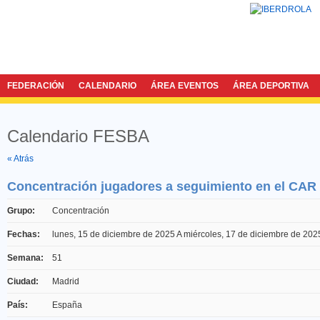
FEDERACIÓN
CALENDARIO
ÁREA EVENTOS
ÁREA DEPORTIVA
Calendario FESBA
Twitter
Facebook
« Atrás
Concentración jugadores a seguimiento en el CAR
Grupo:
Concentración
Fechas:
lunes, 15 de diciembre de 2025
A
miércoles, 17 de diciembre de 202
Semana:
51
Ciudad:
Madrid
País:
España