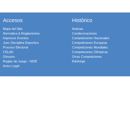
Accesos
Histórico
Mapa del Sitio
Noticias
Normativa & Reglamentos
Condecoraciones
Impresos Eventos
Competiciones Nacionales
Juez Disciplina Deportiva
Competiciones Europeas
Proceso Electoral
Competiciones Mundiales
CELAD
Competiciones Olímpicas
Glosario
Otras Competiciones
Reglas de Juego - NIDE
Ránkings
Aviso Legal