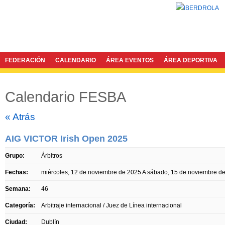
FEDERACIÓN
CALENDARIO
ÁREA EVENTOS
ÁREA DEPORTIVA
Calendario FESBA
Twitter
Facebook
« Atrás
AIG VICTOR Irish Open 2025
Grupo:
Árbitros
Fechas:
miércoles, 12 de noviembre de 2025
A
sábado, 15 de noviembre d
Semana:
46
Categoría:
Arbitraje internacional / Juez de Línea internacional
Ciudad:
Dublín