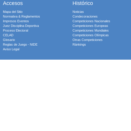
Accesos
Histórico
Mapa del Sitio
Noticias
Normativa & Reglamentos
Condecoraciones
Impresos Eventos
Competiciones Nacionales
Juez Disciplina Deportiva
Competiciones Europeas
Proceso Electoral
Competiciones Mundiales
CELAD
Competiciones Olímpicas
Glosario
Otras Competiciones
Reglas de Juego - NIDE
Ránkings
Aviso Legal