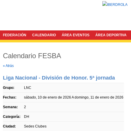
FEDERACIÓN
CALENDARIO
ÁREA EVENTOS
ÁREA DEPORTIVA
Calendario FESBA
Twitter
Facebook
« Atrás
Liga Nacional - División de Honor. 5ª jornada
Grupo:
LNC
Fechas:
sábado, 10 de enero de 2026
A
domingo, 11 de enero de 2026
Semana:
2
Categoría:
DH
Ciudad:
Sedes Clubes