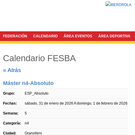
FEDERACIÓN
CALENDARIO
ÁREA EVENTOS
ÁREA DEPORTIVA
Calendario FESBA
Twitter
Facebook
« Atrás
Máster n4-Absoluto
Grupo:
ESP_Absoluto
Fechas:
sábado, 31 de enero de 2026
A
domingo, 1 de febrero de 2026
Semana:
5
Categoría:
n4
Ciudad:
Granollers