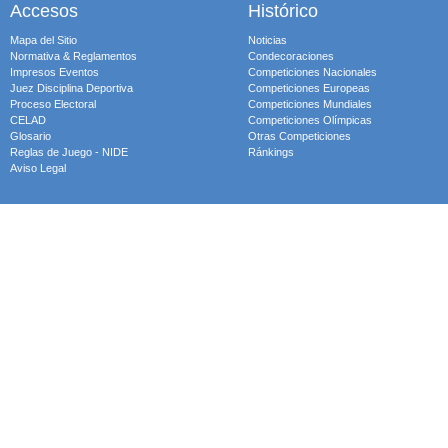
Accesos
Histórico
Mapa del Sitio
Noticias
Normativa & Reglamentos
Condecoraciones
Impresos Eventos
Competiciones Nacionales
Juez Disciplina Deportiva
Competiciones Europeas
Proceso Electoral
Competiciones Mundiales
CELAD
Competiciones Olímpicas
Glosario
Otras Competiciones
Reglas de Juego - NIDE
Ránkings
Aviso Legal