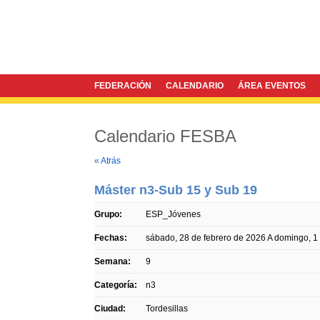
FEDERACIÓN
CALENDARIO
ÁREA EVENTOS
Calendario FESBA
Twitter
Facebook
« Atrás
Máster n3-Sub 15 y Sub 19
Grupo:
ESP_Jóvenes
Fechas:
sábado, 28 de febrero de 2026
A
domingo, 1
Semana:
9
Categoría:
n3
Ciudad:
Tordesillas